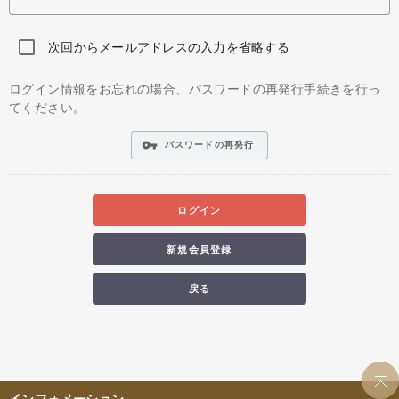
次回からメールアドレスの入力を省略する
ログイン情報をお忘れの場合、パスワードの再発行手続きを行っ
てください。
vpn_key
パスワードの再発行
ログイン
新規会員登録
戻る
インフォメーション