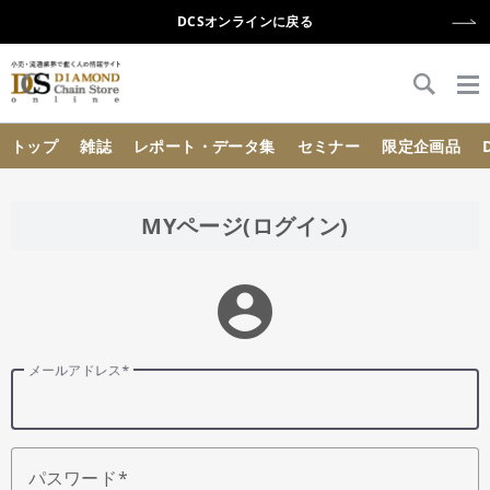
DCSオンラインに戻る
{{ BaseInfo.shop_name }}
トップ
雑誌
レポート・データ集
セミナー
限定企画品
MYページ(ログイン)
account_circle
メールアドレス
パスワード