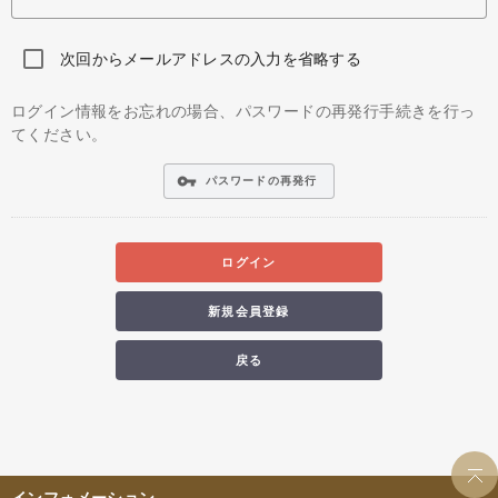
次回からメールアドレスの入力を省略する
ログイン情報をお忘れの場合、パスワードの再発行手続きを行っ
てください。
vpn_key
パスワードの再発行
ログイン
新規会員登録
戻る
インフォメーション