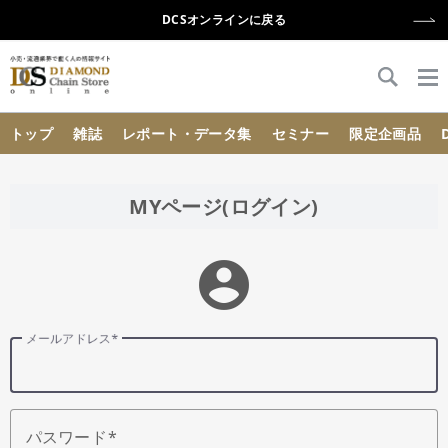
DCSオンラインに戻る
{{ BaseInfo.shop_name }}
トップ
雑誌
レポート・データ集
セミナー
限定企画品
MYページ(ログイン)
account_circle
メールアドレス
パスワード