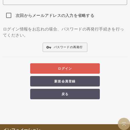
次回からメールアドレスの入力を省略する
ログイン情報をお忘れの場合、パスワードの再発行手続きを行っ
てください。
vpn_key
パスワードの再発行
ログイン
新規会員登録
戻る
インフォメーション