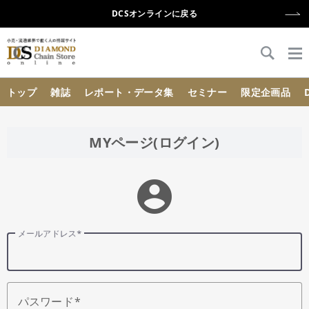
DCSオンラインに戻る
{{ BaseInfo.shop_name }}
トップ
雑誌
レポート・データ集
セミナー
限定企画品
MYページ(ログイン)
account_circle
メールアドレス
パスワード