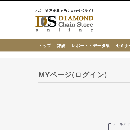
{{ BaseInfo.shop_name }}
トップ
雑誌
レポート・データ集
セミナ
MYページ(ログイン)
メールア