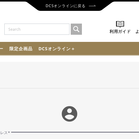
DCSオンラインに戻る
利用ガイド
ー
限定企画品
DCSオンライン＋
account_circle
ドレス