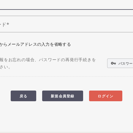
ード
からメールアドレスの入力を省略する
報をお忘れの場合、パスワードの再発行手続きを
vpn_key
パスワー
さい。
戻る
新規会員登録
ログイン