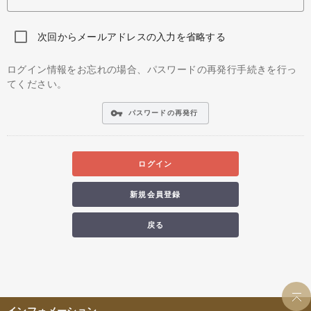
次回からメールアドレスの入力を省略する
ログイン情報をお忘れの場合、パスワードの再発行手続きを行っ
てください。
vpn_key
パスワードの再発行
ログイン
新規会員登録
戻る
インフォメーション