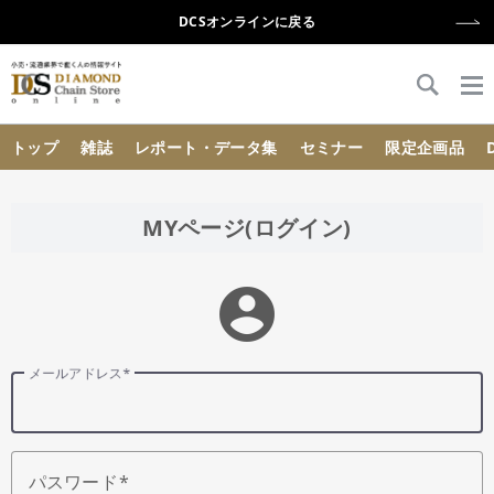
DCSオンラインに戻る
{{ BaseInfo.shop_name }}
トップ
雑誌
レポート・データ集
セミナー
限定企画品
MYページ(ログイン)
account_circle
メールアドレス
パスワード