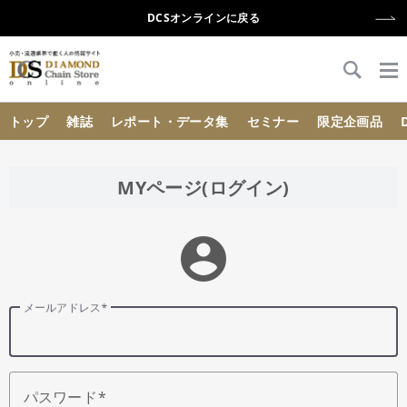
DCSオンラインに戻る
{{ BaseInfo.shop_name }}
トップ
雑誌
レポート・データ集
セミナー
限定企画品
MYページ(ログイン)
account_circle
メールアドレス
パスワード