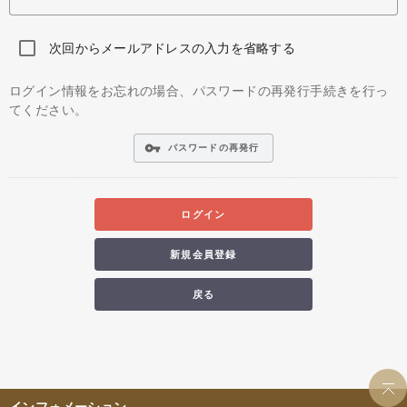
次回からメールアドレスの入力を省略する
ログイン情報をお忘れの場合、パスワードの再発行手続きを行っ
てください。
vpn_key
パスワードの再発行
ログイン
新規会員登録
戻る
インフォメーション