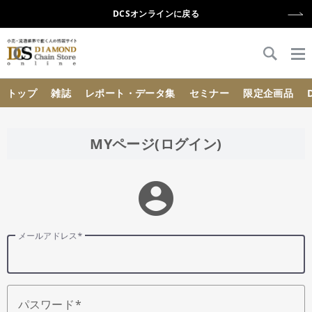
DCSオンラインに戻る
{{ BaseInfo.shop_name }}
トップ
雑誌
レポート・データ集
セミナー
限定企画品
MYページ(ログイン)
account_circle
メールアドレス
パスワード