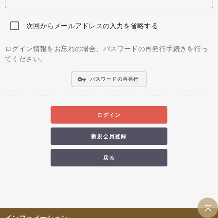
次回からメールアドレスの入力を省略する
ログイン情報をお忘れの場合、パスワードの再発行手続きを行っ
てください。
vpn_key
パスワードの再発行
ログイン
新規会員登録
戻る
インフォメーション