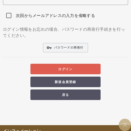
次回からメールアドレスの入力を省略する
ログイン情報をお忘れの場合、パスワードの再発行手続きを行っ
てください。
vpn_key
パスワードの再発行
ログイン
新規会員登録
戻る
インフォメーション