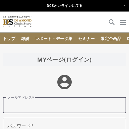
DCSオンラインに戻る
{{ BaseInfo.shop_name }}
トップ
雑誌
レポート・データ集
セミナー
限定企画品
MYページ(ログイン)
account_circle
メールアドレス
パスワード