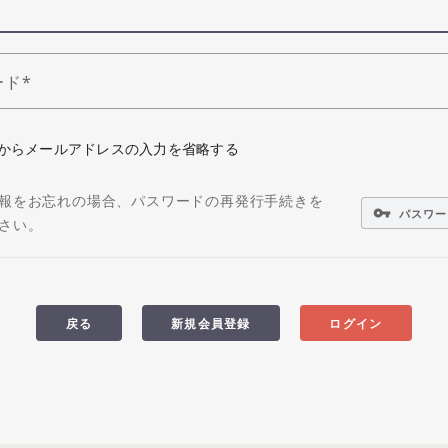
ード
からメールアドレスの入力を省略する
報をお忘れの場合、パスワードの再発行手続きを
vpn_key
パスワー
さい。
戻る
新規会員登録
ログイン