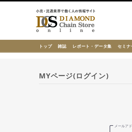
{{ BaseInfo.shop_name }}
トップ
雑誌
レポート・データ集
セミナ
MYページ(ログイン)
メールア