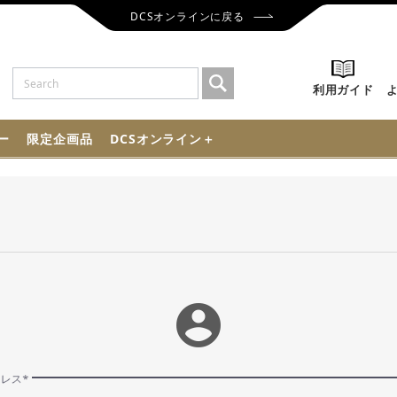
DCSオンラインに戻る
利用ガイド
ー
限定企画品
DCSオンライン＋
account_circle
ドレス