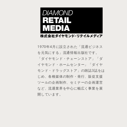
1970年4月に設立された「流通ビジネス
を元気にする」流通情報出版社です。
「ダイヤモンド・チェーンストア」「ダ
イヤモンド・ホームセンター」「ダイヤ
モンド・ドラッグストア」の雑誌3誌をは
じめ、各種媒体の制作・発行、販促支援
ツールの企画制作、セミナーの企画運営
など、流通業界を中心に幅広く事業を展
開しています。