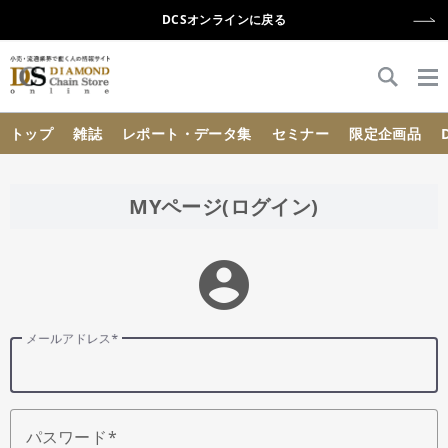
DCSオンラインに戻る
{{ BaseInfo.shop_name }}
トップ
雑誌
レポート・データ集
セミナー
限定企画品
MYページ(ログイン)
account_circle
メールアドレス
パスワード