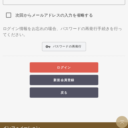
次回からメールアドレスの入力を省略する
ログイン情報をお忘れの場合、パスワードの再発行手続きを行っ
てください。
vpn_key
パスワードの再発行
ログイン
新規会員登録
戻る
インフォメーション