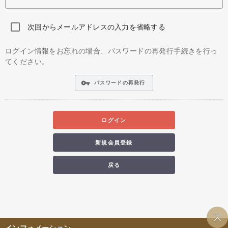
次回からメールアドレスの入力を省略する
ログイン情報をお忘れの場合、パスワードの再発行手続きを行っ
てください。
vpn_key
パスワードの再発行
ログイン
新規会員登録
戻る
インフォメーション