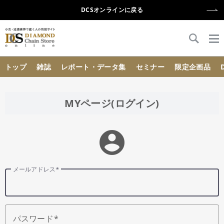
DCSオンラインに戻る
{{ BaseInfo.shop_name }}
トップ
雑誌
レポート・データ集
セミナー
限定企画品
MYページ(ログイン)
account_circle
メールアドレス
パスワード