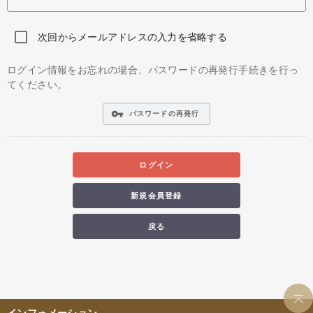
次回からメールアドレスの入力を省略する
ログイン情報をお忘れの場合、パスワードの再発行手続きを行っ
てください。
vpn_key
パスワードの再発行
ログイン
新規会員登録
戻る
インフォメーション