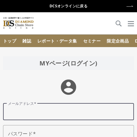
DCSオンラインに戻る
{{ BaseInfo.shop_name }}
トップ
雑誌
レポート・データ集
セミナー
限定企画品
MYページ(ログイン)
account_circle
メールアドレス
パスワード