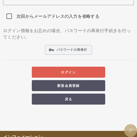
次回からメールアドレスの入力を省略する
ログイン情報をお忘れの場合、パスワードの再発行手続きを行っ
てください。
vpn_key
パスワードの再発行
ログイン
新規会員登録
戻る
インフォメーション