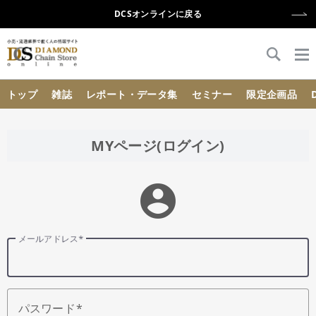
DCSオンラインに戻る
{{ BaseInfo.shop_name }}
トップ
雑誌
レポート・データ集
セミナー
限定企画品
MYページ(ログイン)
account_circle
メールアドレス
パスワード