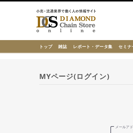
{{ BaseInfo.shop_name }}
トップ
雑誌
レポート・データ集
セミナ
MYページ(ログイン)
メールア