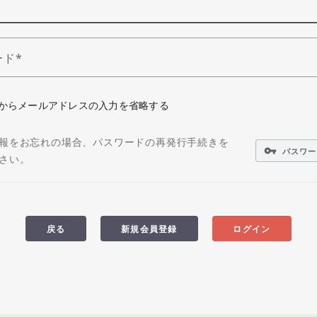
ード
からメールアドレスの入力を省略する
報をお忘れの場合、パスワードの再発行手続きを
vpn_key
パスワー
さい。
戻る
新規会員登録
ログイン