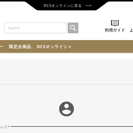
DCSオンラインに戻る
利用ガイド
ー
限定企画品
DCSオンライン＋
account_circle
ドレス