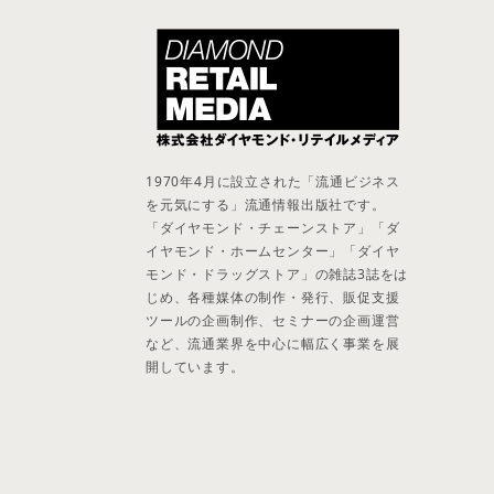
1970年4月に設立された「流通ビジネス
を元気にする」流通情報出版社です。
「ダイヤモンド・チェーンストア」「ダ
イヤモンド・ホームセンター」「ダイヤ
モンド・ドラッグストア」の雑誌3誌をは
じめ、各種媒体の制作・発行、販促支援
ツールの企画制作、セミナーの企画運営
など、流通業界を中心に幅広く事業を展
開しています。