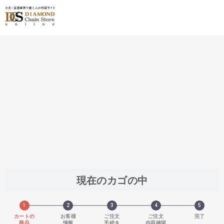
{{ BaseInfo.shop_name }}
現在のカゴの中
1
2
3
4
5
カートの
お客様
ご注文
ご注文
完了
商品
情報
手続き
内容確認