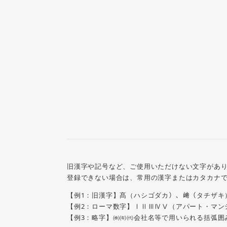
旧漢字や記号など、ご使用いただけない文字があ
登録できない場合は、常用の漢字またはカタカナ
【例1：旧漢字】髙（ハシゴダカ）、﨑（タチザキ
【例2：ローマ数字】ⅠⅡⅢⅣⅤ（アパート・マン
【例3：略字】㈱㈲㈹会社名等で用いられる括弧囲