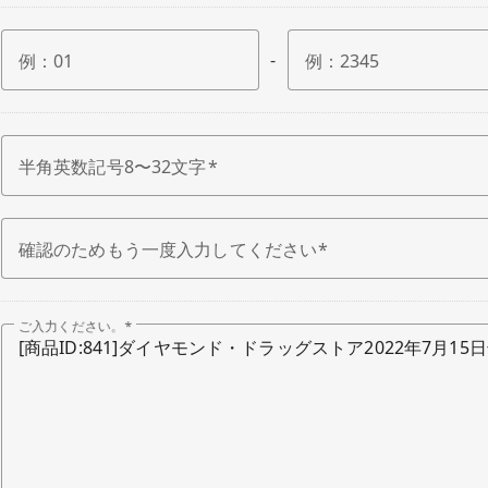
-
例：
01
例：
2345
半角英数記号8〜32文字
確認のため
もう一度入力してください
ご入力ください。