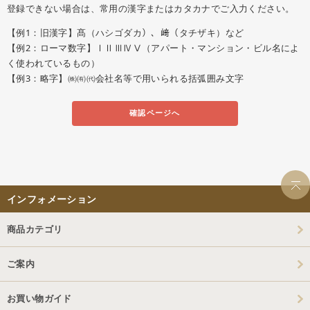
登録できない場合は、常用の漢字またはカタカナでご入力ください。
【例1：旧漢字】髙（ハシゴダカ）、﨑（タチザキ）など
【例2：ローマ数字】ⅠⅡⅢⅣⅤ（アパート・マンション・ビル名によ
く使われているもの）
【例3：略字】㈱㈲㈹会社名等で用いられる括弧囲み文字
確認ページへ
インフォメーション
商品カテゴリ
ご案内
お買い物ガイド