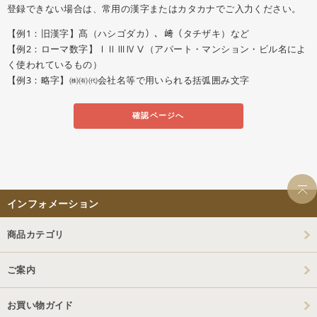
登録できない場合は、常用の漢字またはカタカナでご入力ください。
【例1：旧漢字】髙（ハシゴダカ）、﨑（タチザキ）など
【例2：ローマ数字】ⅠⅡⅢⅣⅤ（アパート・マンション・ビル名によ
く使われているもの）
【例3：略字】㈱㈲㈹会社名等で用いられる括弧囲み文字
確認ページへ
インフォメーション
商品カテゴリ
ご案内
お買い物ガイド