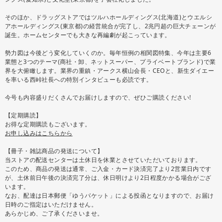
そのほか、ドラッグストアではツルハホールディングス(北海道)とウエルシ
アホールディングス(東京都)の経営統合が完了し、2兆円超の巨大チェーンが
誕生。ホームセンターでも大きな再編劇が起こっています。
勢力図は今後どう変化していくのか。毎年恒例の相関図特集、今年は主要6
業態と3つのテーマ(商社・卸、ネットスーパー、プライベートブランド)で業
界を大俯瞰します。業界の重鎮・アークス横山会長・CEOと、新生ダイエー
を率いる西峠社長への特別インタビューも必読です。
今号も内容盛りだくさんでお届けしますので、ぜひご購読ください!
【定期購読】
お得な定期購読もございます。
お申し込みはこちらから
【冊子・雑誌商品の発送について】
当ストアの配送センターは土休日を休業とさせていただいております。
このため、商品の発送は通常、ご入金・カード決済完了より2営業日内です
が、土休前日午後の決済完了分は、休日明けより2日程度かかる場合がござ
います。
なお、配達は日本郵便「ゆうパケット」による投函となりますので、お届け
日時のご指定はいただけません。
あらかじめ、ご了承くださいませ。