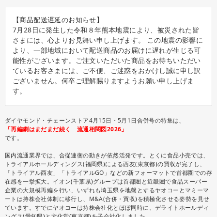
【商品配送遅延のお知らせ】
7月28日に発生した令和８年熊本地震により、被災された皆
さまには、心よりお見舞い申し上げます。 この地震の影響に
より、一部地域において配送商品のお届けに遅れが生じる可
能性がございます。ご注文いただいた商品をお待ちいただい
ているお客さまには、ご不便、ご迷惑をおかけし誠に申し訳
ございません。何卒ご理解賜りますようお願い申し上げま
す。
ダイヤモンド・チェーンストア4月15日・5月1日合併号の特集は、
「再編劇はまだまだ続く 流通相関図2026」
です。
国内流通業界では、合従連衡の動きが依然活発です。とくに食品小売では、
トライアルホールディングス(福岡県)による西友(東京都)の買収が完了し、
「トライアル西友」「トライアルGO」などの新フォーマットで首都圏での存
在感を一挙拡大。イオン(千葉県)グループは首都圏と近畿圏で食品スーパー
企業の大規模再編を行い、いずれも埼玉県を地盤とするヤオコーとマミーマ
ートは持株会社体制に移行し、M&A(合併・買収)を積極化させる姿勢を見せ
ています。すでにヤオコーは持株会社化とほぼ同時に、デライトホールディ
ングス(愛知県)と文化堂(東京都)を子会社化しました。