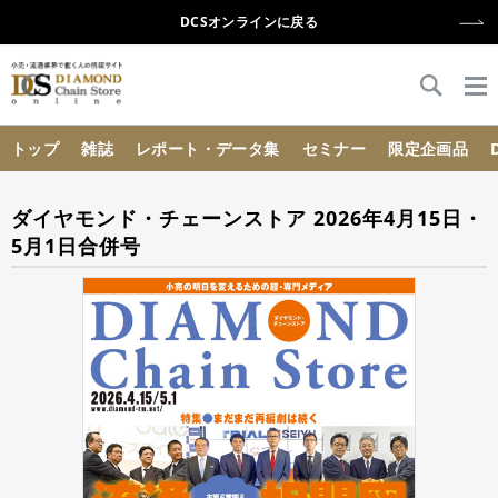
DCSオンラインに戻る
{{ BaseInfo.shop_name }}
トップ
雑誌
レポート・データ集
セミナー
限定企画品
ダイヤモンド・チェーンストア 2026年4月15日・
5月1日合併号