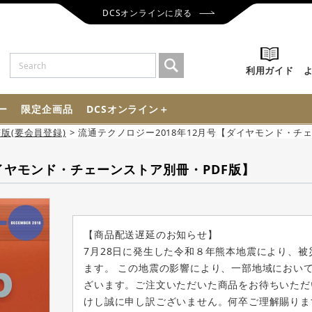
DCSオンラインに戻る
利用ガイド
ー
限定企画品
DCSオンライン＋
版(要会員登録)
流通テクノロジー2018年12月号【ダイヤモンド・チ
ダイヤモンド・チェーンストア別冊・PDF版】
【商品配送遅延のお知らせ】
7月28日に発生した令和８年熊本地震により、
ます。 この地震の影響により、一部地域におい
ざいます。ご注文いただいた商品をお待ちいただ
けし誠に申し訳ございません。何卒ご理解賜りま