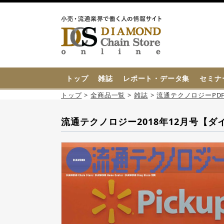
{{ BaseInfo.shop_name }}
トップ
雑誌
レポート・データ集
セミナ
トップ
全商品一覧
雑誌
流通テクノロジーPDF
流通テクノロジー2018年12月号【