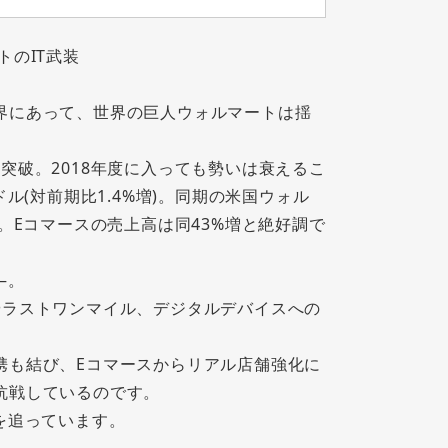
トのIT武装
界にあって、世界の巨人ウォルマートは揺
)を突破。2018年度に入っても勢いは衰えるこ
ル(対前期比1.4%増)。同期の米国ウォル
。Eコマースの売上高は同43%増と絶好調で
―。
やラストワンマイル、デジタルデバイスへの
携も結び、Eコマースからリアル店舗強化に
抗戦しているのです。
を追っています。