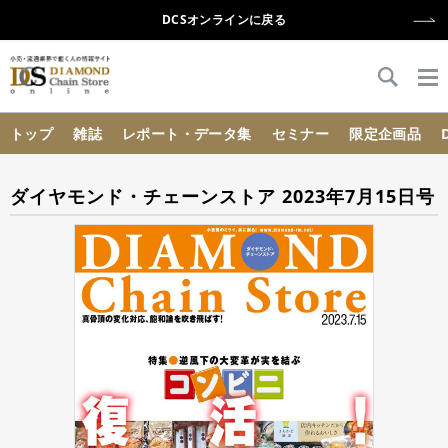
DCSオンラインに戻る
{{ BaseInfo.shop_name }}
トップ
雑誌
レポート・データ集
セミナー
限定企画品
ダイヤモンド・チェーンストア 2023年7月15日号