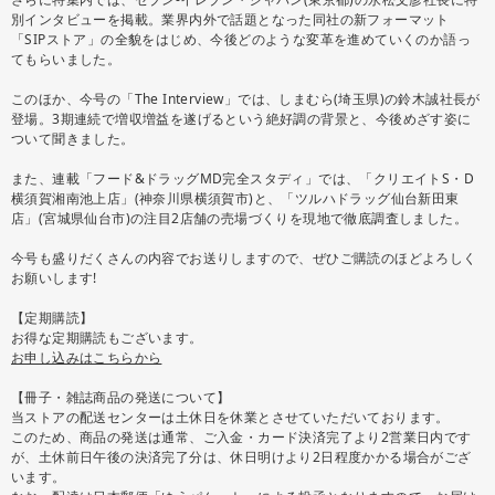
別インタビューを掲載。業界内外で話題となった同社の新フォーマット
「SIPストア」の全貌をはじめ、今後どのような変革を進めていくのか語っ
てもらいました。
このほか、今号の「The Interview」では、しまむら(埼玉県)の鈴木誠社長が
登場。3期連続で増収増益を遂げるという絶好調の背景と、今後めざす姿に
ついて聞きました。
また、連載「フード&ドラッグMD完全スタディ」では、「クリエイトS・D
横須賀湘南池上店」(神奈川県横須賀市)と、「ツルハドラッグ仙台新田東
店」(宮城県仙台市)の注目2店舗の売場づくりを現地で徹底調査しました。
今号も盛りだくさんの内容でお送りしますので、ぜひご購読のほどよろしく
お願いします!
【定期購読】
お得な定期購読もございます。
お申し込みはこちらから
【冊子・雑誌商品の発送について】
当ストアの配送センターは土休日を休業とさせていただいております。
このため、商品の発送は通常、ご入金・カード決済完了より2営業日内です
が、土休前日午後の決済完了分は、休日明けより2日程度かかる場合がござ
います。