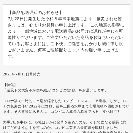
【商品配送遅延のお知らせ】
7月28日に発生した令和８年熊本地震により、被災された皆
さまには、心よりお見舞い申し上げます。 この地震の影響に
より、一部地域において配送商品のお届けに遅れが生じる可
能性がございます。ご注文いただいた商品をお待ちいただい
ているお客さまには、ご不便、ご迷惑をおかけし誠に申し訳
ございません。何卒ご理解賜りますようお願い申し上げま
す。
2023年7月15日号発売
【特集】
「逆風下の大変革が実を結ぶ コンビニ復活!」をお届けします。
コロナ禍で一時的に市場が縮小したコンビニエンスストア業界。しかしコロ
ナの収束に伴い2022年はコロナ前を上回る水準まで市場規模を回復させてい
ます。その背景にあるのは、コンビニの成長の源泉である「変化対応力」
――。
大手3社を中心に、各社はいかに変革を進めたのか。そして次なる成長に向
けてどのような手を打つのか。コンビニ業界の最前線を取材しました。
さらに特集内では、セブン-イレブン・ジャパン(東京都)の永松文彦社長に特