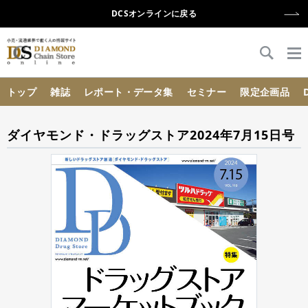
DCSオンラインに戻る
{{ BaseInfo.shop_name }}
トップ
雑誌
レポート・データ集
セミナー
限定企画品
ダイヤモンド・ドラッグストア2024年7月15日号