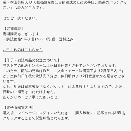
長・横山英昭氏 OTC販売規制案は目的達成のための手段と効果のバランスが
悪い」も読みどころです。
ぜひご一読ください。
【定期購読】
定期購読もございます。
・購読価格:1年(6冊) 9,660円(税・送料込み)
お申し込みはこちらから
【冊子・雑誌商品の発送について】
当ストアの配送センターは土休日を休業とさせていただいております。
このため、商品の発送は通常、ご入金・カード決済完了より2営業日内です
が、土休前日午後の決済完了分は、休日明けより2日程度かかる場合がござ
います。
なお、配達は日本郵便「ゆうパケット」による投函となりますので、お届け
日時のご指定はいただけません。
あらかじめ、ご了承くださいませ。
【電子版閲覧方法】
購入後、マイページにログインいただき、「購入履歴」に記載されるURLを
クリックすることで閲覧可能となります。