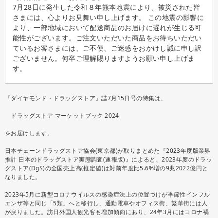
7月28日に発生した令和８年熊本地震により、被災された皆
さまには、心よりお見舞い申し上げます。 この地震の影響に
より、一部地域において配送商品のお届けに遅れが生じる可
能性がございます。ご注文いただいた商品をお待ちいただい
ているお客さまには、ご不便、ご迷惑をおかけし誠に申し訳
ございません。何卒ご理解賜りますようお願い申し上げま
す。
『ダイヤモンド・ドラッグストア』誌7月15日号の特集は、
ドラッグストア マーケットブック 2024
をお届けします。
日本チェーンドラッグストア協会(東京都)が取りまとめた『2023年度版業界
推計 日本のドラッグストア実態調査(速報版)』によると、2023年度のドラッ
グストア(DgS)の全国売上高(推定値)は対前年度比5.6%増の9兆2022億円と
なりました。
2023年5月に新型コロナウイルスの感染症法上の位置づけが季節性インフル
エンザ等と同じ「5類」へと移行し、通勤電車やオフィス街、繁華街には人
が戻りました。訪日外国人観光客も増加傾向にあり、24年3月にはコロナ禍