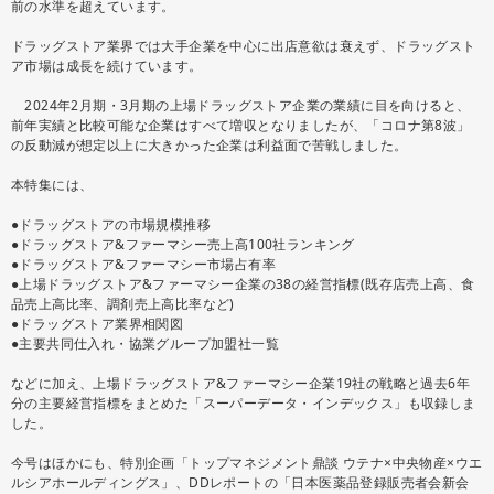
前の水準を超えています。
ドラッグストア業界では大手企業を中心に出店意欲は衰えず、ドラッグスト
ア市場は成長を続けています。
2024年2月期・3月期の上場ドラッグストア企業の業績に目を向けると、
前年実績と比較可能な企業はすべて増収となりましたが、「コロナ第8波」
の反動減が想定以上に大きかった企業は利益面で苦戦しました。
本特集には、
●ドラッグストアの市場規模推移
●ドラッグストア&ファーマシー売上高100社ランキング
●ドラッグストア&ファーマシー市場占有率
●上場ドラッグストア&ファーマシー企業の38の経営指標(既存店売上高、食
品売上高比率、調剤売上高比率など)
●ドラッグストア業界相関図
●主要共同仕入れ・協業グループ加盟社一覧
などに加え、上場ドラッグストア&ファーマシー企業19社の戦略と過去6年
分の主要経営指標をまとめた「スーパーデータ・インデックス」も収録しま
した。
今号はほかにも、特別企画「トップマネジメント鼎談 ウテナ×中央物産×ウエ
ルシアホールディングス」、DDレポートの「日本医薬品登録販売者会新会