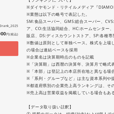
【ランキングについて】
※ダイヤモンド・リテイルメディア『DIAMOND 
※業態は以下の略号で表記した。
SM:食品スーパー、GMS:総合スーパー、CV
00rank_2025
ア、CO:生活協同組合、HC:ホームセンター、D
000
円(税込)
販店、DS:ディスカウントストア、SP:各種専
※数値は原則として単独ベース。株式を上場
の場合は連結ベースを採用
※企業名は決算期時点のものを記載
※「決算期」は西暦の決算年、決算月で略式
※「本部」は登記上の本店所在地と異なる場
※「系列・グループなど」は主な資本系列や
※都道府県別の企業売上高ランキングは、そ
※売上高は営業収益を掲載している場合もあ
【データ取り扱い註釈】