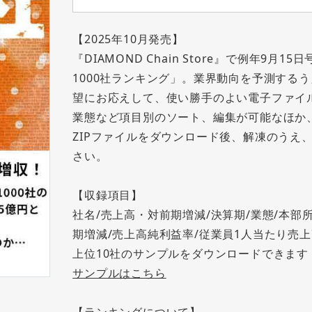
【2025年10月発売】
『DIAMOND Chain Store』で例年9
1000社ランキング」。業界動向を予測する
望にお応えして、使い勝手のよい電子ファイル(
業態など項目別のソート、編集が可能なほか
ZIPファイルをダウンロード後、解凍のうえ、
さい。
【収録項目】
社名/売上高・対前期増減/決算期/業態/本部
期増減/売上高純利益率/従業員1人当たり売上
上位10社のサンプルをダウンロードできます
サンプルはこちら