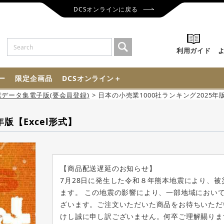
DCSオンラインに戻る
利用ガイド
ー
限定企画品
DCSオンライン＋
業データ集電子版(要会員登録)
日本の小売業1000社ランキング2025年版
版【Excel形式】
【商品配送遅延のお知らせ】
7月28日に発生した令和８年熊本地震により、
ます。 この地震の影響により、一部地域におい
ざいます。ご注文いただいた商品をお待ちいただ
けし誠に申し訳ございません。何卒ご理解賜りま