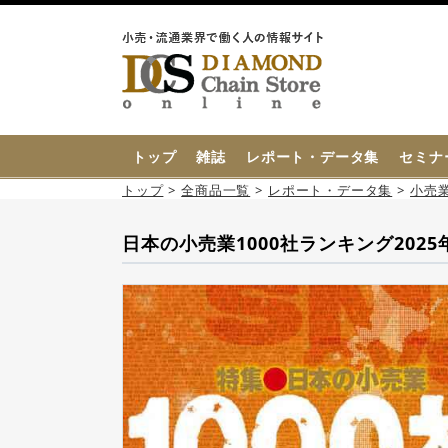
{{ BaseInfo.shop_name }}
トップ
雑誌
レポート・データ集
セミナ
トップ
全商品一覧
レポート・データ集
小売
日本の小売業1000社ランキング2025年