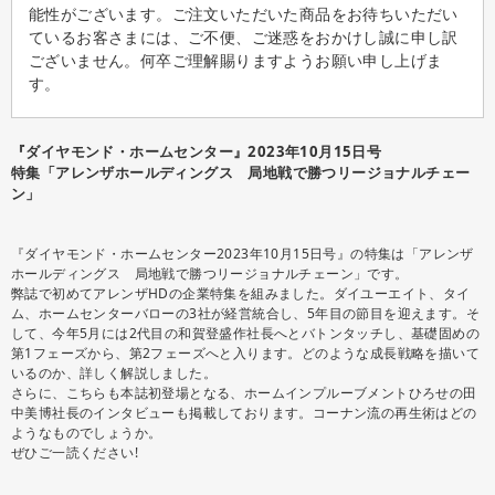
能性がございます。ご注文いただいた商品をお待ちいただい
ているお客さまには、ご不便、ご迷惑をおかけし誠に申し訳
ございません。何卒ご理解賜りますようお願い申し上げま
す。
『ダイヤモンド・ホームセンター』2023年10月15日号
特集「アレンザホールディングス 局地戦で勝つリージョナルチェー
ン」
『ダイヤモンド・ホームセンター2023年10月15日号』の特集は「アレンザ
ホールディングス 局地戦で勝つリージョナルチェーン」です。
弊誌で初めてアレンザHDの企業特集を組みました。ダイユーエイト、タイ
ム、ホームセンターバローの3社が経営統合し、5年目の節目を迎えます。そ
して、今年5月には2代目の和賀登盛作社長へとバトンタッチし、基礎固めの
第1フェーズから、第2フェーズへと入ります。どのような成長戦略を描いて
いるのか、詳しく解説しました。
さらに、こちらも本誌初登場となる、ホームインプルーブメントひろせの田
中美博社長のインタビューも掲載しております。コーナン流の再生術はどの
ようなものでしょうか。
ぜひご一読ください!