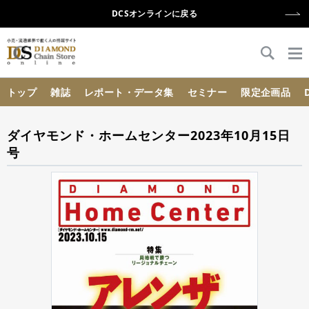
DCSオンラインに戻る
{{ BaseInfo.shop_name }}
トップ
雑誌
レポート・データ集
セミナー
限定企画品
ダイヤモンド・ホームセンター2023年10月15日
号